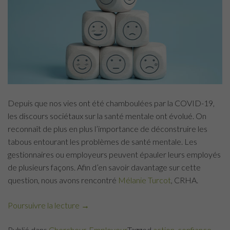
Depuis que nos vies ont été chamboulées par la COVID-19,
les discours sociétaux sur la santé mentale ont évolué. On
reconnaît de plus en plus l’importance de déconstruire les
tabous entourant les problèmes de santé mentale. Les
gestionnaires ou employeurs peuvent épauler leurs employés
de plusieurs façons. Afin d’en savoir davantage sur cette
question, nous avons rencontré
Mélanie Turcot
, CRHA.
Poursuivre la lecture
« 5
→
manières
Publié dans
Chercheur
,
Employeur
Tagged
action
,
confiance
,