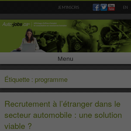
Skip
JE M'INSCRIS
EN
to
content
Menu
Étiquette : programme
Recrutement à l’étranger dans le
secteur automobile : une solution
viable ?