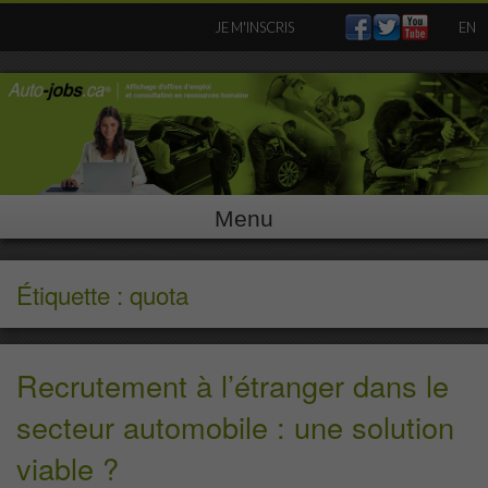
Skip
JE M'INSCRIS
EN
to
content
Menu
Étiquette : quota
Recrutement à l’étranger dans le
secteur automobile : une solution
viable ?