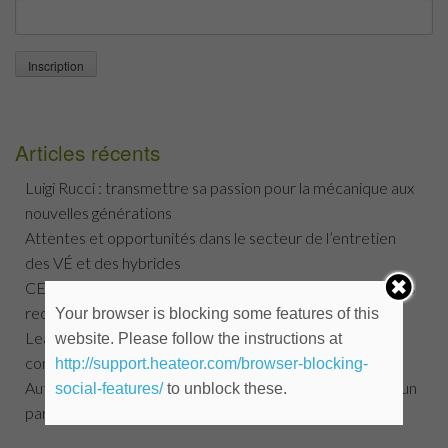
Articles récents
Luigi Rucci : transmettre sa passion pour la mécanique aux
nouvelles générations
Attentes et opportunités dans le secteur de l’entretien
des VÉ et des hybrides
CETEMMM : 40 ans et un gala Méritas qui a battu tous les
records !
Your browser is blocking some features of this
Leadership en concession : une équation de plus en plus
website. Please follow the instructions at
complexe
http://support.heateor.com/browser-blocking-
Auto-jobs.ca et CAA Québec Recommandé établissent un
social-features/
to unblock these.
partenariat stratégique