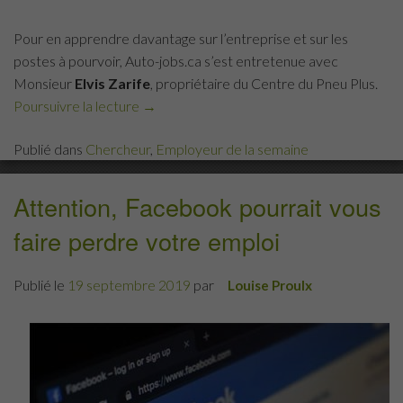
Pour en apprendre davantage sur l’entreprise et sur les
postes à pourvoir, Auto-jobs.ca s’est entretenue avec
Monsieur
Elvis Zarife
, propriétaire du Centre du Pneu Plus.
Poursuivre la lecture
« L’employeur
→
de
Publié dans
Chercheur
,
Employeur de la semaine
la
semaine
:
Attention, Facebook pourrait vous
Centre
faire perdre votre emploi
du
Pneu
Publié le
19 septembre 2019
par
Plus »
Louise Proulx