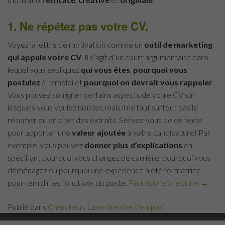
1. Ne répétez pas votre CV.
Voyez la lettre de motivation comme un
outil de marketing
qui appuie votre CV
. Il s’agit d’un court argumentaire dans
lequel vous expliquez
qui vous êtes
,
pourquoi vous
postulez
à l’emploi et
pourquoi on devrait vous rappeler
.
Vous pouvez souligner certains aspects de votre CV sur
lesquels vous voulez insister, mais il ne faut surtout pas le
résumer ou en citer des extraits. Servez-vous de ce texte
pour apporter une
valeur ajoutée
à votre candidature! Par
exemple, vous pouvez
donner plus d’explications
en
spécifiant pourquoi vous changez de carrière, pourquoi vous
déménagez ou pourquoi une expérience a été formatrice
pour remplir les fonctions du poste.
Poursuivre la lecture
« Com
→
rédiger
Publié dans
Chercheur
,
La recherche d'emploi
une
lettre