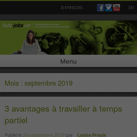
Skip
JE M'INSCRIS
EN
to
content
Menu
Mois : septembre 2019
3 avantages à travailler à temps
partiel
Publié le
26 septembre 2019
par
Louise Proulx