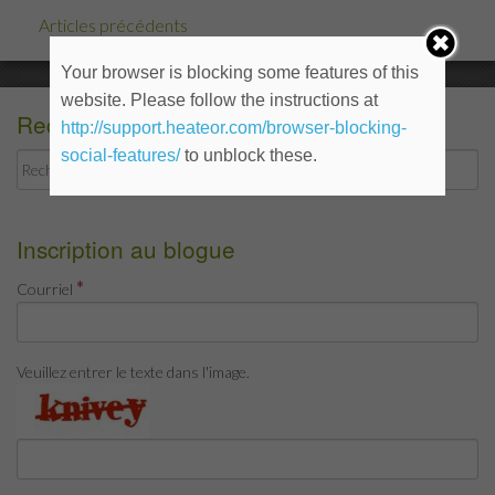
de
Articles précédents
Posts
motiva
navigation
efficac
Your browser is blocking some features of this
website. Please follow the instructions at
Recherche
http://support.heateor.com/browser-blocking-
social-features/
to unblock these.
Rechercher :
Inscription au blogue
*
Courriel
Veuillez entrer le texte dans l'image.