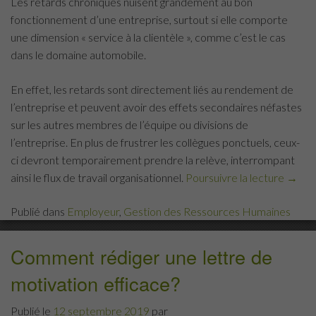
Les retards chroniques nuisent grandement au bon
fonctionnement d’une entreprise, surtout si elle comporte
une dimension « service à la clientèle », comme c’est le cas
dans le domaine automobile.
En effet, les retards sont directement liés au rendement de
l’entreprise et peuvent avoir des effets secondaires néfastes
sur les autres membres de l’équipe ou divisions de
l’entreprise. En plus de frustrer les collègues ponctuels, ceux-
ci devront temporairement prendre la relève, interrompant
ainsi le flux de travail organisationnel.
Poursuivre la lecture
« Syn
→
des
Publié dans
Employeur
,
Gestion des Ressources Humaines
retar
chron
que
Comment rédiger une lettre de
faire? 
motivation efficace?
Publié le
12 septembre 2019
par