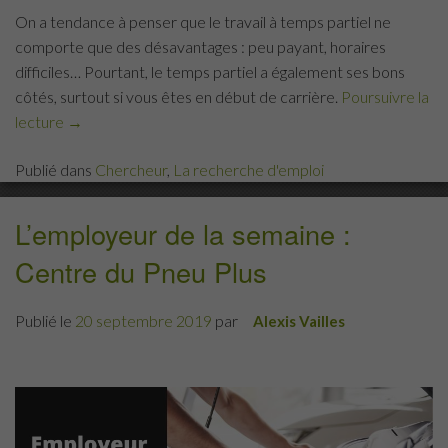
On a tendance à penser que le travail à temps partiel ne
comporte que des désavantages : peu payant, horaires
difficiles… Pourtant, le temps partiel a également ses bons
côtés, surtout si vous êtes en début de carrière.
Poursuivre la
lecture
« 3
→
avantages
Publié dans
Chercheur
,
La recherche d'emploi
à
travailler
à
L’employeur de la semaine :
temps
Centre du Pneu Plus
partiel »
Publié le
20 septembre 2019
par
Alexis Vailles