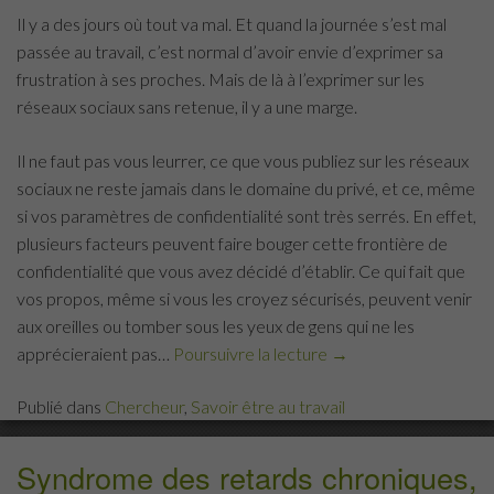
Il y a des jours où tout va mal. Et quand la journée s’est mal
passée au travail, c’est normal d’avoir envie d’exprimer sa
frustration à ses proches. Mais de là à l’exprimer sur les
réseaux sociaux sans retenue, il y a une marge.
Il ne faut pas vous leurrer, ce que vous publiez sur les réseaux
sociaux ne reste jamais dans le domaine du privé, et ce, même
si vos paramètres de confidentialité sont très serrés. En effet,
plusieurs facteurs peuvent faire bouger cette frontière de
confidentialité que vous avez décidé d’établir. Ce qui fait que
vos propos, même si vous les croyez sécurisés, peuvent venir
aux oreilles ou tomber sous les yeux de gens qui ne les
apprécieraient pas…
Poursuivre la lecture
« Attention,
→
Facebook
Publié dans
Chercheur
,
Savoir être au travail
pourrait
vous
faire
Syndrome des retards chroniques,
perdre