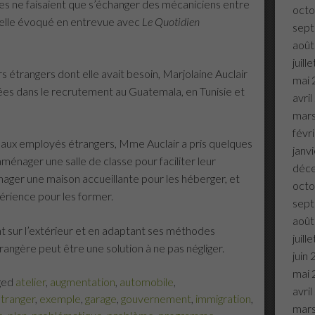
ages ne faisaient que s’échanger des mécaniciens entre
octo
-t-elle évoqué en entrevue avec
Le Quotidien
sep
août
juill
s étrangers dont elle avait besoin, Marjolaine Auclair
mai 
sées dans le recrutement au Guatemala, en Tunisie et
avri
mar
févr
uveaux employés étrangers, Mme Auclair a pris quelques
janv
ménager une salle de classe pour faciliter leur
déc
nager une maison accueillante pour les héberger, et
octo
érience pour les former.
sep
août
nt sur l’extérieur et en adaptant ses méthodes
juill
angère peut être une solution à ne pas négliger.
juin
mai 
ged
atelier
,
augmentation
,
automobile
,
avri
tranger
,
exemple
,
garage
,
gouvernement
,
immigration
,
mar