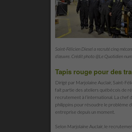
Saint-Félicien Diesel a recruté cinq mécan
d’œuvre. Crédit photo @Le Quotidien num
Tapis rouge pour des tra
Dirigé par Marjolaine Auclair, Saint-Fél
fait partie des ateliers québécois de ré
recrutement à l’international. La chef
philippins pour résoudre le problème
entreprise depuis un moment.
Selon Marjolaine Auclair, le recrutement