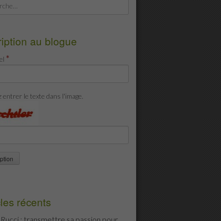
cher :
ription au blogue
*
el
z entrer le texte dans l'image.
cles récents
i Rucci : transmettre sa passion pour