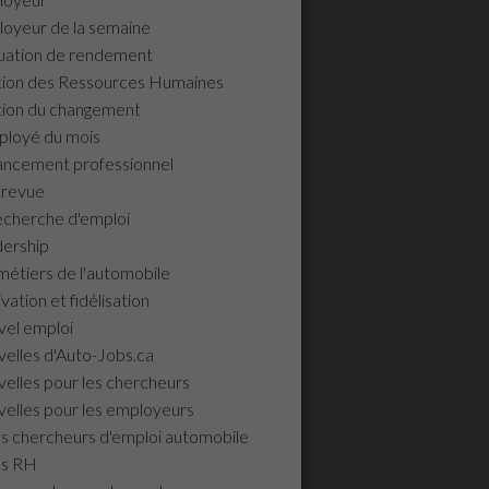
oyeur de la semaine
uation de rendement
ion des Ressources Humaines
ion du changement
ployé du mois
ancement professionnel
trevue
echerche d'emploi
ership
métiers de l'automobile
vation et fidélisation
el emploi
elles d'Auto-Jobs.ca
elles pour les chercheurs
elles pour les employeurs
ls chercheurs d'emploi automobile
ls RH