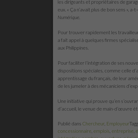
les dirigeants et propriétaires de gar
eux. « Ça n’avait plus de bon sens », a
Numérique
.
Pour trouver rapidement les travailleur
a fait appel à quelques firmes spéciali
aux Philippines.
Pour faciliter l’intégration de ses no
dispositions spéciales, comme celle d’a
apprentissage du français, de leur amé
de les jumeler à des mécaniciens d’exp
Une initiative qui prouve qu’en s’ouvra
d’accueil, le venue de main-d’œuvre étr
Publié dans
Chercheur
,
Employeur
Tag
concessionnaire
,
emplois
,
entreprise
,
é