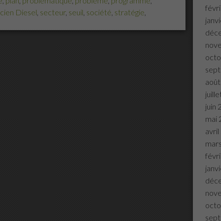
e
,
plan
,
problématique
,
problème
,
programme
,
févr
icien Diesel
,
secteur
,
seuil
,
société
,
stratégie
,
janv
déc
nov
octo
sep
août
juill
juin
mai 
avri
mar
févr
janv
déc
nov
octo
sep