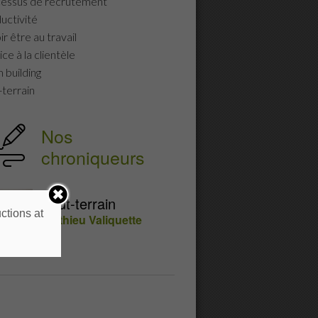
essus de recrutement
uctivité
r être au travail
ce à la clientèle
 building
-terrain
Nos
chroniqueurs
Tout-terrain
ctions at
Mathieu Valiquette