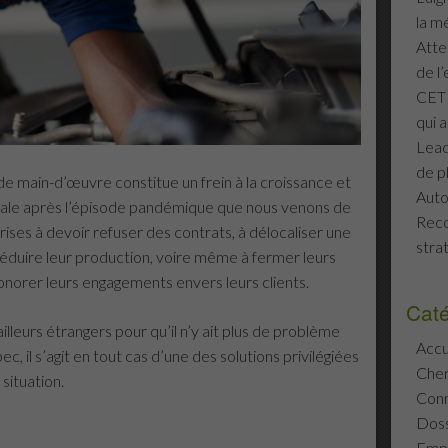
la m
Atte
de l
CETE
qui a
Lead
de p
e main-d’œuvre constitue un frein à la croissance et
Auto
iale après l’épisode pandémique que nous venons de
Reco
rises à devoir refuser des contrats, à délocaliser une
stra
à réduire leur production, voire même à fermer leurs
honorer leurs engagements envers leurs clients.
Caté
illeurs étrangers pour qu’il n’y ait plus de problème
Accu
 il s’agit en tout cas d’une des solutions privilégiées
Che
situation.
Conn
Doss
Emp