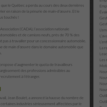
ant que le Québec a perdu au cours des deux dernières
Empl
ier en raison de la pénurie de main-d’œuvre. Et le
Éval
us touchés !
Gest
Gest
Association (CADA), l’association nationale
L'em
utomobiles et de camions neufs, près de 70 % des
L’av
t pas à travailler pour un concessionnaire automobile.
L’en
ème de main d’œuvre dans le domaine automobile que
La r
s.
Lead
Les 
 propose d’augmenter le quota de travailleurs
Moti
élargissement des professions admissibles au
Nouv
recrutement à l’étranger.
Nouv
Nouv
l
Nouv
Outi
vail, Jean Boulet, a annoncé la hausse du nombre de
Outi
r certaines industries sérieusement affectées par le