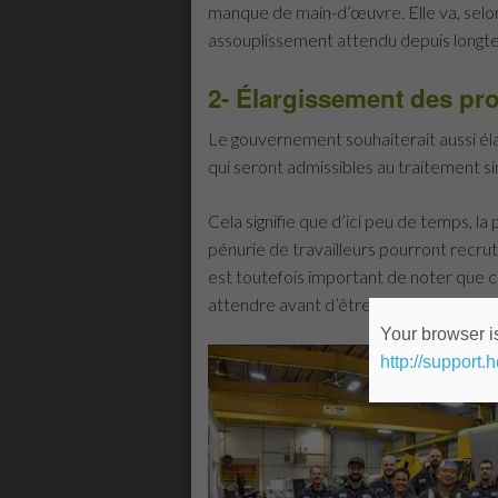
manque de main-d’œuvre. Elle va, selo
assouplissement attendu depuis longt
2- Élargissement des pr
Le gouvernement souhaiterait aussi éla
qui seront admissibles au traitement s
Cela signifie que d’ici peu de temps, la
pénurie de travailleurs pourront recrute
est toutefois important de noter que
attendre avant d’être réellement appl
Your browser is
http://support.