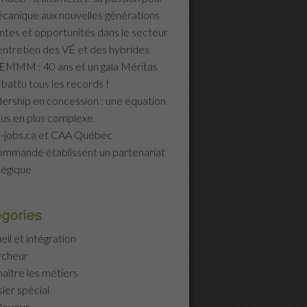
écanique aux nouvelles générations
ntes et opportunités dans le secteur
’entretien des VÉ et des hybrides
MMM : 40 ans et un gala Méritas
 battu tous les records !
ership en concession : une équation
lus en plus complexe
-jobs.ca et CAA Québec
mmandé établissent un partenariat
tégique
gories
eil et intégration
rcheur
aître les métiers
ier spécial
loyeur