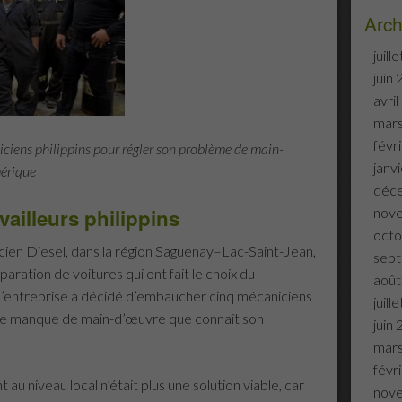
Arch
juill
juin
avri
mar
févr
iciens philippins pour régler son problème de main-
janv
érique
déc
nov
vailleurs philippins
octo
icien Diesel, dans la région
Saguenay–Lac-Saint-Jean,
sep
paration de voitures qui ont fait le choix du
août
 d’entreprise a décidé d’embaucher cinq mécaniciens
juill
 de manque de main-d’œuvre que connaît son
juin
mar
févr
 au niveau local n’était plus une solution viable, car
nov