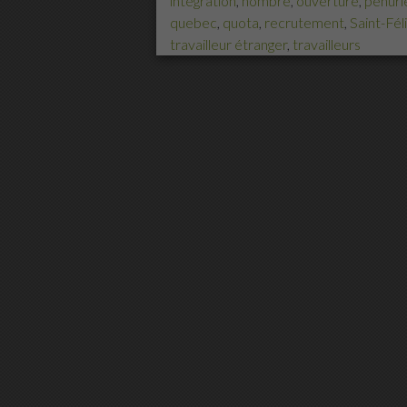
intégration
,
nombre
,
ouverture
,
pénuri
quebec
,
quota
,
recrutement
,
Saint-Fél
travailleur étranger
,
travailleurs