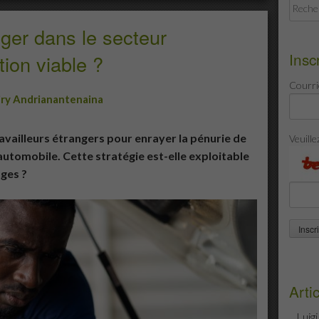
Recher
ger dans le secteur
Insc
tion viable ?
Courri
iry Andrianantenaina
ravailleurs étrangers pour enrayer la pénurie de
Veuille
utomobile. Cette stratégie est-elle exploitable
ages ?
Arti
Luig