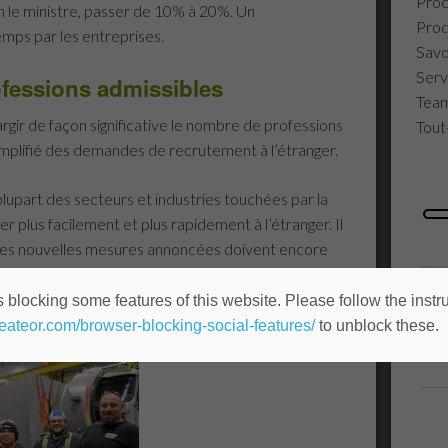
Proc
n le ministre, passer de 10% à 20%. Un
Prod
emps par les entreprises.
Savoi
Servi
ofessions admissibles
Team
rgir de façon significative le nombre de professions
Tout
implifié des demandes de recrutement à l’étranger.
 plupart des secteurs et industries touchées par la
r plus facilement et plus rapidement à l’étranger. Il
 ces nouvelles mesures annoncées doivent encore
iquées.
 blocking some features of this website. Please follow the instru
heateor.com/browser-blocking-social-features/
to unblock these.