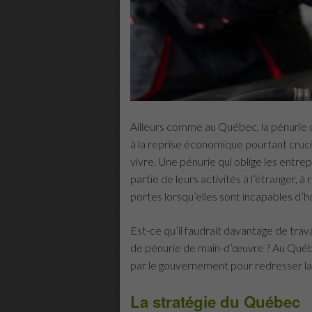
Ailleurs comme au Québec, la pénurie d
à la reprise économique pourtant cruc
vivre. Une pénurie qui oblige les entrep
partie de leurs activités à l’étranger, 
portes lorsqu’elles sont incapables d’
Est-ce qu’il faudrait davantage de trava
de pénurie de main-d’œuvre ? Au Québec,
par le gouvernement pour redresser la 
La stratégie du Québec