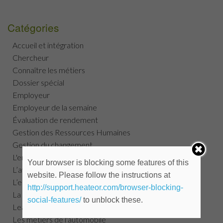
Catégories
Accueil et intégration
Chercheur
Connaître les métiers
Dossier spécial
Employeur
Employeur de la semaine
Évaluation de rendement
Gestion des Ressources Humaines
Gestion du changement
L'employé du mois
Your browser is blocking some features of this
L’avancement professionnel
website. Please follow the instructions at
L’entrevue
http://support.heateor.com/browser-blocking-
La recherche d'emploi
social-features/
to unblock these.
Leadership
Les métiers de l'automobile