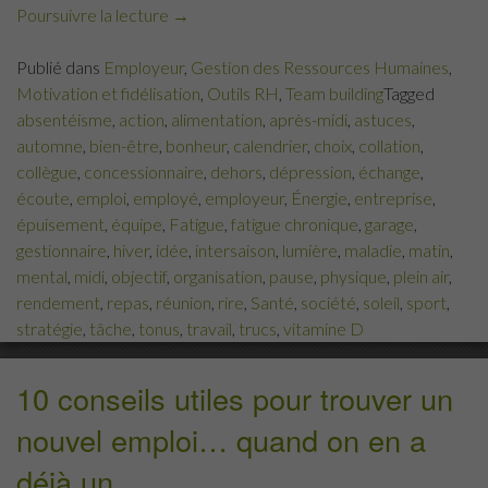
Poursuivre la lecture
« 5
→
actions
Publié dans
Employeur
,
Gestion des Ressources Humaines
,
pour
Motivation et fidélisation
,
Outils RH
,
Team building
Tagged
aider
absentéisme
,
action
,
alimentation
,
après-midi
,
astuces
,
son
automne
,
bien-être
,
bonheur
,
calendrier
,
choix
,
collation
,
équipe
collègue
,
concessionnaire
,
dehors
,
dépression
,
échange
,
à
écoute
,
emploi
,
employé
,
employeur
,
Énergie
,
entreprise
,
garder
épuisement
,
équipe
,
Fatigue
,
fatigue chronique
,
garage
,
son
gestionnaire
,
hiver
,
idée
,
intersaison
,
lumière
,
maladie
,
matin
,
niveau
mental
,
midi
,
objectif
,
organisation
,
pause
,
physique
,
plein air
,
d’énergie
rendement
,
repas
,
réunion
,
rire
,
Santé
,
société
,
soleil
,
sport
,
à
stratégie
,
tâche
,
tonus
,
travail
,
trucs
,
vitamine D
l’automne »
10 conseils utiles pour trouver un
nouvel emploi… quand on en a
déjà un