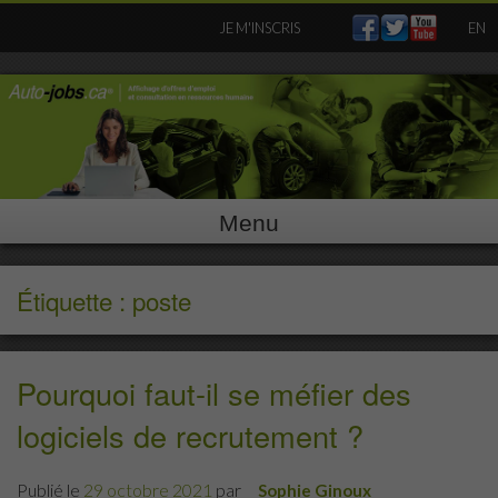
Skip
JE M'INSCRIS
EN
to
content
Menu
Étiquette : poste
Pourquoi faut-il se méfier des
logiciels de recrutement ?
Publié le
29 octobre 2021
par
Sophie Ginoux