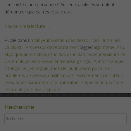
sensibilité d’une personne ? Plusieurs analyses semblent
démontrer que ce n’est pas le cas.
Poursuivre la lecture
« Pourquoi
→
faut-
Publié dans
Employeur
,
Gestion des Ressources Humaines
,
il
Outils RH
,
Processus de recrutement
Tagged
algorithme
,
ATS
,
se
atypique
,
automobile
,
candidat
,
candidature
,
concessionnaire
,
méfier
CV
,
employé
,
employeur
,
entreprise
,
garage
,
IA
,
informatique
,
des
intelligence
,
job
,
logiciel
,
mot-clé
,
outil
,
poste
,
postulant
,
logiciels
problème
,
processus
,
qualifications
,
recrutement
,
recruteur
,
de
ressources humaines curriculum vitae
,
RH
,
sélection
,
société
,
recrutement
terminologie
,
travail
,
typique
? »
Recherche
Rechercher :