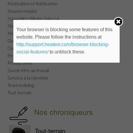
Motivation et fidélisation
Nouvel emploi
Nouvelles d'Auto-Jobs.ca
Nouvelles pour les chercheurs
Your browser is blocking some features of this
Nouvelles pour les employeurs
website. Please follow the instructions at
Outils chercheurs d'emploi automobile
http://support.heateor.com/browser-blocking-
Outils RH
social-features/
to unblock these.
Processus de recrutement
Productivité
Savoir être au travail
Service à la clientèle
Team building
Tout-terrain
Nos chroniqueurs
Tout-terrain