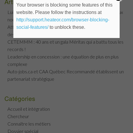
Articles récents
Your browser is blocking some features of this
Luigi Rucci : transmettre sa passion pour la mécanique aux
website. Please follow the instructions at
nouvelles générations
http://support.heateor.com/browser-blocking-
Attentes et opportunités dans le secteur de l’entretien
social-features/
to unblock these.
des VÉ et des hybrides
CETEMMM : 40 ans et un gala Méritas qui a battu tous les
records !
Leadership en concession : une équation de plus en plus
complexe
Auto-jobs.ca et CAA Québec Recommandé établissent un
partenariat stratégique
Catégories
Accueil et intégration
Chercheur
Connaître les métiers
Dossier spécial