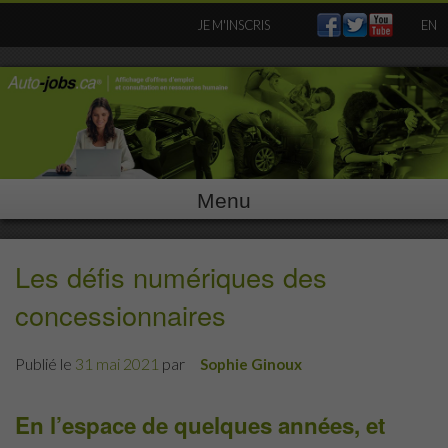
Skip
JE M'INSCRIS
EN
to
content
Menu
Les défis numériques des
concessionnaires
Publié le
31 mai 2021
par
Sophie Ginoux
En l’espace de quelques années, et