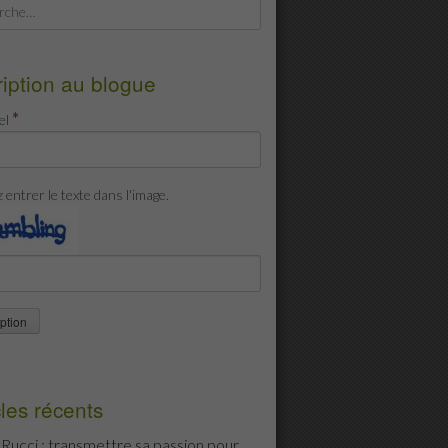
cher :
ription au blogue
*
el
z entrer le texte dans l'image.
cles récents
i Rucci : transmettre sa passion pour