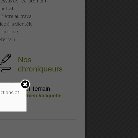
essus de recrutement
uctivité
r être au travail
ce à la clientèle
 building
-terrain
Nos
chroniqueurs
Tout-terrain
ctions at
Mathieu Valiquette