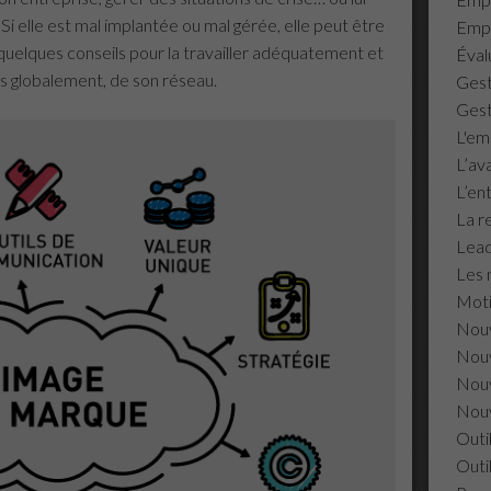
. Si elle est mal implantée ou mal gérée, elle peut être
Empl
 quelques conseils pour la travailler adéquatement et
Éval
lus globalement, de son réseau.
Gest
Gest
L'em
L’av
L’en
La r
Lead
Les 
Moti
Nouv
Nouv
Nouv
Nouv
Outi
Outi