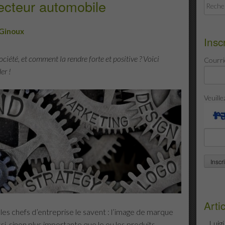
ecteur automobile
Recher
 Ginoux
Insc
ciété, et comment la rendre forte et positive ? Voici
Courri
er !
Veuille
Arti
es chefs d’entreprise le savent : l’image de marque
Luig
i, sinon plus importante que le ou les produits