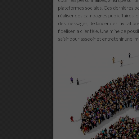
plateformes sociales. Ces dernières per
réaliser des campagnes publicitaires, d
des messages, de lancer des invitations
fidéliser la clientèle. Une mine de poss
saisir pour asseoir et entretenir une i