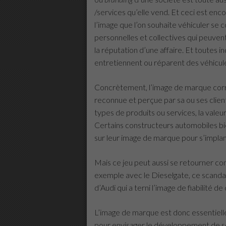
/services qu’elle vend. Et ceci est enco
l’image que l’on souhaite véhiculer se c
personnelles et collectives qui peuvent
la réputation d’une affaire. Et toutes i
entretiennent ou réparent des véhicule
Concrètement, l’image de marque corr
reconnue et perçue par sa ou ses client
types de produits ou services, la valeur
Certains constructeurs automobiles 
sur leur image de marque pour s’impla
Mais ce jeu peut aussi se retourner co
exemple avec le Dieselgate, ce scanda
d’Audi qui a terni l’image de fiabilité d
L’image de marque est donc essentielle
pour envisager le développement de son