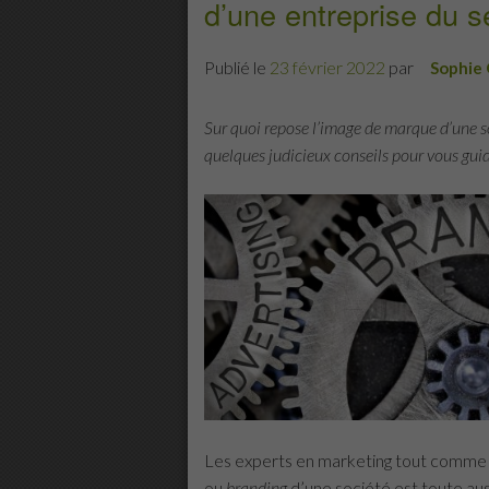
d’une entreprise du s
Publié le
23 février 2022
par
Sophie
Sur quoi repose l’image de marque d’une so
quelques judicieux conseils pour vous guid
Les experts en marketing tout comme l
ou
branding
d’une société est toute auss