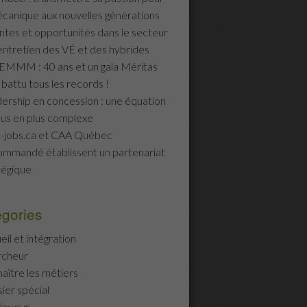
écanique aux nouvelles générations
ntes et opportunités dans le secteur
’entretien des VÉ et des hybrides
MMM : 40 ans et un gala Méritas
 battu tous les records !
ership en concession : une équation
lus en plus complexe
-jobs.ca et CAA Québec
mmandé établissent un partenariat
tégique
gories
eil et intégration
rcheur
aître les métiers
ier spécial
loyeur