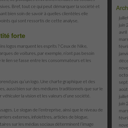
Arch
sives. Bref, tout ce qui peut démarquer la société et
ant bien soin de savoir à quelles clientèles elle
juill
 points qui sont ressortis de cette analyse.
juin
avri
ité forte
mar
ns logos marquent les esprits ? Ceux de Nike,
févr
rques de voitures, par exemple, n’ont pas besoin
janv
le lien se fasse entre les consommateurs et les
déc
nov
octo
prend pas qu’un logo. Une charte graphique et des
sep
es, aussi bien sur des médiums traditionnels que sur le
août
véhiculer la vision et les valeurs d’une société.
juill
juin
ages. Le slogan de l’entreprise, ainsi que le niveau de
mar
urriers externes, infolettres, articles de blogue,
févr
ires sur les médias sociaux déterminent l’image
nov