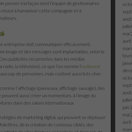
le penser à la façon dont l’équipe de gestionnaires
octo
réussi à humaniser cette compagnie et à
sep
mateurs.
août
juill
té
mai 
avri
e entreprise doit communiquer efficacement.
mar
ne image et des messages sont implantables, selon le
févr
. Des publicités récurrentes dans les médias
janv
a radio, la télévision), ce que l’on nomme l’
outbound
déc
aucoup de personnes, mais coûtent aussi très cher.
octo
sep
s comme l’affichage (panneaux, affichage sauvage), des
août
peuvent aussi créer un momentum, à l’image du
juill
ures dans des salons internationaux.
juin
mai 
stratégies de marketing digital, qui peuvent se déployer
avri
nfolettres, de la création de contenus ciblés, des
mar
e infinité de sites/blogues spécialisés et, bien sûr, de