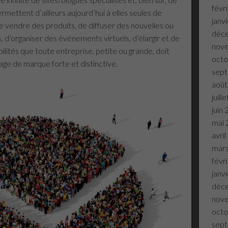
févr
mettent d’ailleurs aujourd’hui à elles seules de
janv
e vendre des produits, de diffuser des nouvelles ou
déc
, d’organiser des événements virtuels, d’élargir et de
nov
ibilités que toute entreprise, petite ou grande, doit
octo
mage de marque forte et distinctive.
sep
août
juill
juin
mai 
avri
mar
févr
janv
déc
nov
octo
sep