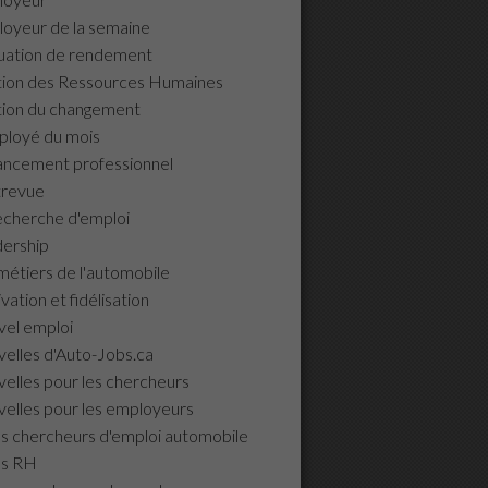
oyeur de la semaine
uation de rendement
ion des Ressources Humaines
ion du changement
ployé du mois
ancement professionnel
trevue
echerche d'emploi
ership
métiers de l'automobile
vation et fidélisation
el emploi
elles d'Auto-Jobs.ca
elles pour les chercheurs
elles pour les employeurs
ls chercheurs d'emploi automobile
ls RH