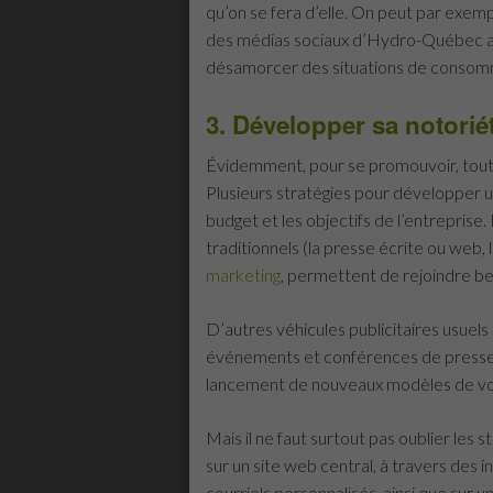
qu’on se fera d’elle. On peut par exemp
des médias sociaux d’Hydro-Québec a 
désamorcer des situations de consom
3. Développer sa notorié
Évidemment, pour se promouvoir, tout
Plusieurs stratégies pour développer u
budget et les objectifs de l’entreprise
traditionnels (la presse écrite ou web, l
marketing
, permettent de rejoindre be
D’autres véhicules publicitaires usuel
événements et conférences de presse 
lancement de nouveaux modèles de voit
Mais il ne faut surtout pas oublier les 
sur un site web central, à travers des i
courriels personnalisés, ainsi que sur un