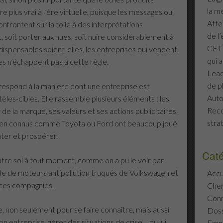
la m
re plus vrai à l’ère virtuelle, puisque les messages ou
Atte
onfrontent sur la toile à des interprétations
de l
, soit porter aux nues, soit nuire considérablement à
CETE
ndispensables soient-elles, les entreprises qui vendent,
qui a
s n’échappent pas à cette règle.
Lead
de p
espond à la manière dont une entreprise est
Auto
èles-cibles. Elle rassemble plusieurs éléments : les
Reco
 de la marque, ses valeurs et ses actions publicitaires.
stra
bien connus comme Toyota ou Ford ont beaucoup joué
nter et prospérer.
Caté
ntre soi à tout moment, comme on a pu le voir par
le de moteurs antipollution truqués de Volkswagen et
Accu
e ces compagnies.
Che
Conn
, non seulement pour se faire connaître, mais aussi
Doss
 entreprise, gérer des situations de crise… ou lui
Emp