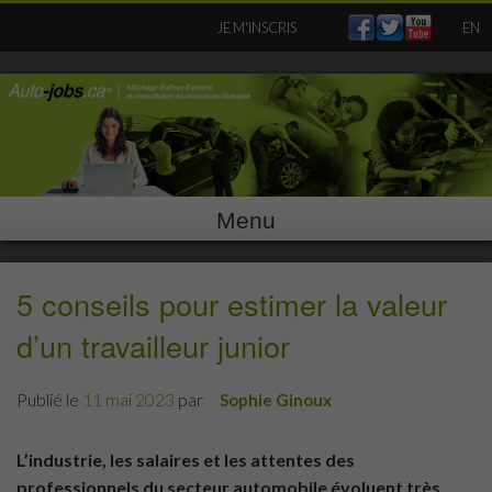
Skip
JE M'INSCRIS
EN
to
content
Menu
5 conseils pour estimer la valeur
d’un travailleur junior
Publié le
11 mai 2023
par
Sophie Ginoux
L’industrie, les salaires et les attentes des
professionnels du secteur automobile évoluent très