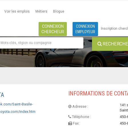
Voir les emplois
Métiers
Blogue
CONNEXION
CONNEXION
Inscription cher
CHERCHEUR
EMPLOYEUR
RECHERCHE 
INFORMATIONS DE CONT
TA
k.com/Saint-Basile-
141 s
Adresse :
Sain
toyota.com/index.htm
Téléphone :
450-
Fax :
450-