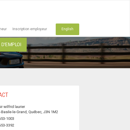
cheur
Inscription employeur
English
D'EMPLOI
ACT
ir wilfrid laurier
t-Basile-le-Grand, Québec, J3N 1M2
653-1003
653-3392