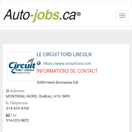
Toggl
navig
LE CIRCUIT FORD LINCOLN
https://www.circuitford.com
INFORMATIONS DE CONTACT
6300 Henri-Bourassa Est
Adresse :
MONTRÉAL-NORD, Québec, H1G 5W9
Téléphone :
514-325-4700
Fax :
514-325-9872