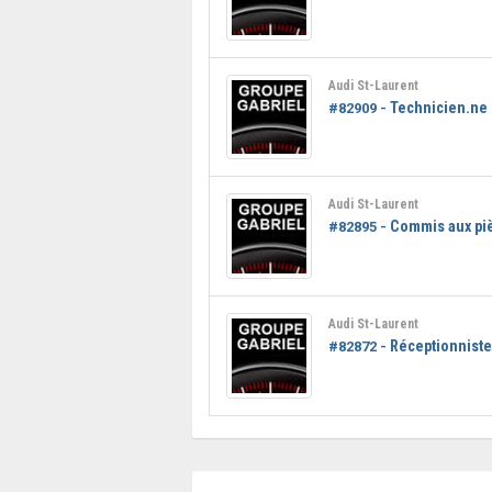
Audi St-Laurent
Technicien.ne
#82909 -
Audi St-Laurent
Commis aux pi
#82895 -
Audi St-Laurent
Réceptionniste
#82872 -