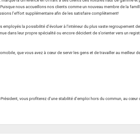
 marque la différence en offrant à ses clients des voitures haut de gamme et 
. Puisque nous accueillons nos clients comme un nouveau membre de la famille
ssions l’effort supplémentaire afin de les satisfaire complètement!
 employés la possibilité d’évoluer à l’intérieur du plus vaste regroupement
e dans leur propre spécialité ou encore décident de s’orienter vers un registr
mobile, que vous avez à cœur de servir les gens et de travailler au meilleur
ge-Président, vous profiterez d’une stabilité d’emploi hors du commun, au cœu