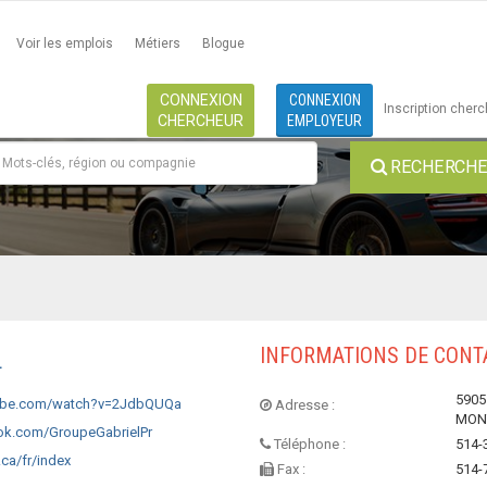
Voir les emplois
Métiers
Blogue
CONNEXION
CONNEXION
Inscription cher
CHERCHEUR
EMPLOYEUR
RECHERCHE 
INFORMATIONS DE CONT
L
590
ube.com/watch?v=2JdbQUQa
Adresse :
MONT
k.com/GroupeGabrielPr
Téléphone :
514-
ca/fr/index
Fax :
514-