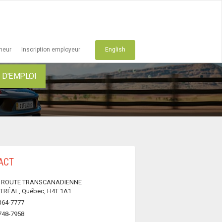
cheur
Inscription employeur
English
D'EMPLOI
ACT
5 ROUTE TRANSCANADIENNE
RÉAL, Québec, H4T 1A1
364-7777
748-7958