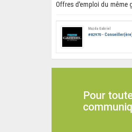
Offres d'emploi du même 
Mazda Gabriel
Conseiller(ère
#82970 -
Pour toute
communique