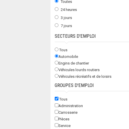
Toutes
24 heures
3 jours
7 jours
SECTEURS D'EMPLOI
Tous
Automobile
Engins de chantier
Véhicules lourds routiers
Véhicules récréatifs et de loisirs
GROUPES D'EMPLOI
Tous
Administration
Carrosserie
Pièces
Service