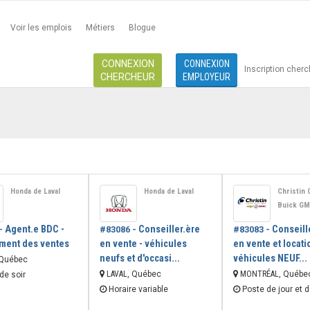
Voir les emplois
Métiers
Blogue
CONNEXION
CONNEXION
Inscription cher
CHERCHEUR
EMPLOYEUR
Honda de Laval
Honda de Laval
Christin 
Buick G
Agent.e BDC -
Conseiller.ère
Conseill
-
#83086 -
#83083 -
ment des ventes
en vente - véhicules
en vente et locati
neufs et d'occasi...
véhicules NEUF...
 Québec
LAVAL
, Québec
MONTRÉAL
, Québe
de soir
Horaire variable
Poste de jour et d