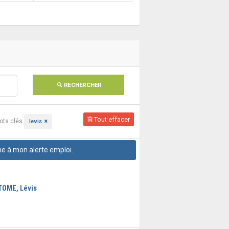
RECHERCHER
Tout effacer
ots clés
levis
he à mon alerte emploi.
TOME, Lévis