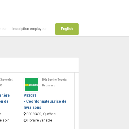
cheur
Inscription employeur
English
Chevrolet
HGrégoire Toyota
CARROSSIER
MC
Brossard
PROCOLOR DEUX
MONTAGNES
er.ère
#83081
Préparateur.rice
#83076 -
on de
Coordonnateur.rice de
-
STE-MARTHE-SUR-LE-LAC
,
livraisons
Québec
c
BROSSARD
, Québec
Poste de jour
e soir
Horaire variable