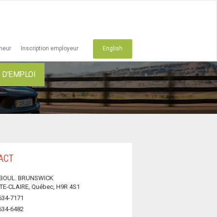
cheur
Inscription employeur
English
D'EMPLOI
ACT
 BOUL. BRUNSWICK
TE-CLAIRE, Québec, H9R 4S1
634-7171
634-6482