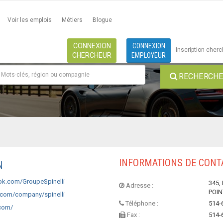
Voir les emplois
Métiers
Blogue
CONNEXION
CONNEXION
Inscription cher
CHERCHEUR
EMPLOYEUR
RECHERCHE 
INFORMATIONS DE CONT
N
k.com/GroupeSpinelli
345,
Adresse :
POIN
.com/company/spinelli
Téléphone :
514-
.com/
Fax :
514-