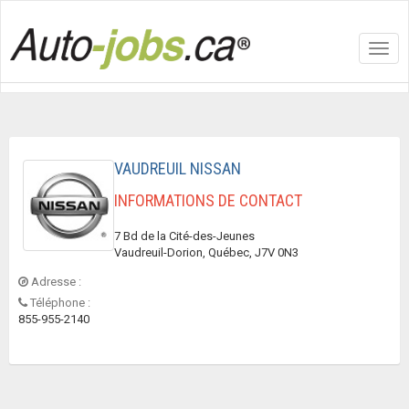
Toggl
navig
VAUDREUIL NISSAN
INFORMATIONS DE CONTACT
7 Bd de la Cité-des-Jeunes
Vaudreuil-Dorion, Québec, J7V 0N3
Adresse :
Téléphone :
855-955-2140