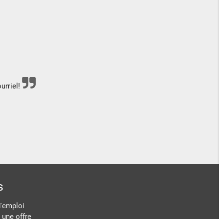
urriel!
s
d'emploi
 une offre