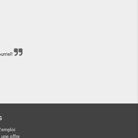
urriel!
s
d'emploi
 une offre