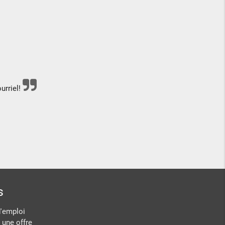
urriel!
s
d'emploi
 une offre