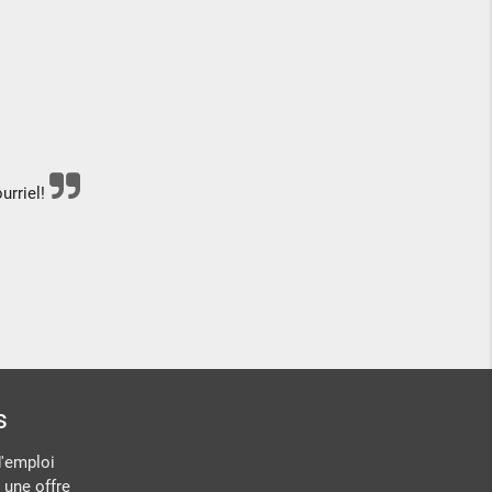
urriel!
s
d'emploi
 une offre