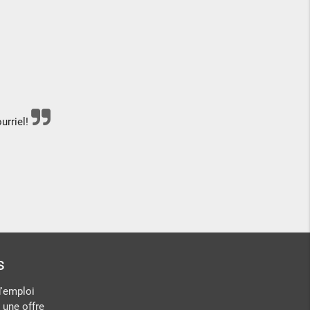
urriel!
s
d'emploi
 une offre