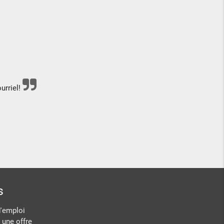
urriel!
s
d'emploi
 une offre