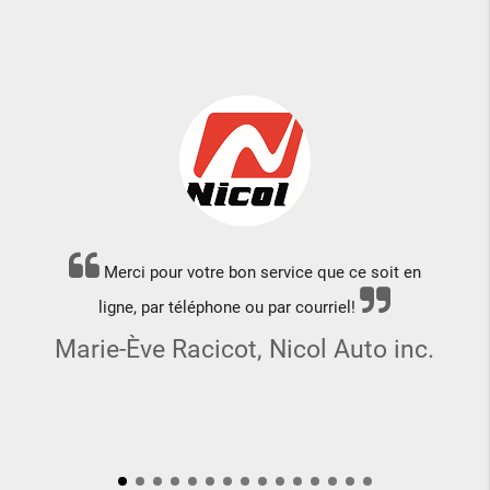
Une équipe 
otre bon service que ce soit en
toujours une 
léphone ou par courriel!
Mélanie Lac
cicot, Nicol Auto inc.