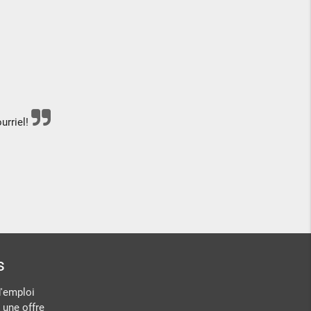
urriel!
s
d'emploi
 une offre