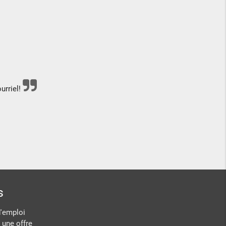
urriel!
s
d'emploi
 une offre