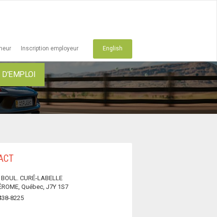
cheur
Inscription employeur
English
D'EMPLOI
ACT
 BOUL. CURÉ-LABELLE
ÉROME, Québec, J7Y 1S7
438-8225